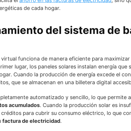
cilita el
ahorro en las facturas de electricidad
, sino 
ergéticas de cada hogar.
namiento del sistema de b
a virtual funciona de manera eficiente para maximizar 
primer lugar, los paneles solares instalan energía qu
hogar. Cuando la producción de energía excede el co
tos, que se almacenan en una billetera digital accesib
letamente automatizado y sencillo, lo que permite a 
itos acumulados
. Cuando la producción solar es insuf
 créditos para cubrir su consumo eléctrico, lo que co
u
factura de electricidad
.