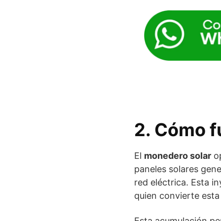
2. Cómo f
El
monedero solar
op
paneles solares gene
red eléctrica. Esta i
quien convierte esta
Esta acumulación pe