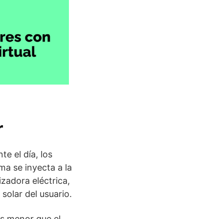
r
te el día, los
ma se inyecta a la
izadora eléctrica,
solar del usuario.
s menor que el