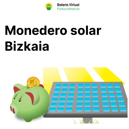
Skip
to
content
Monedero solar
Bizkaia