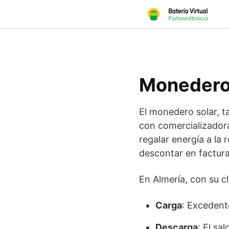
Skip
to
content
Monedero 
El monedero solar, t
con comercializadora
regalar energía a la
descontar en facturas
En Almería, con su cl
Carga
: Excedente
Descarga
: El sa