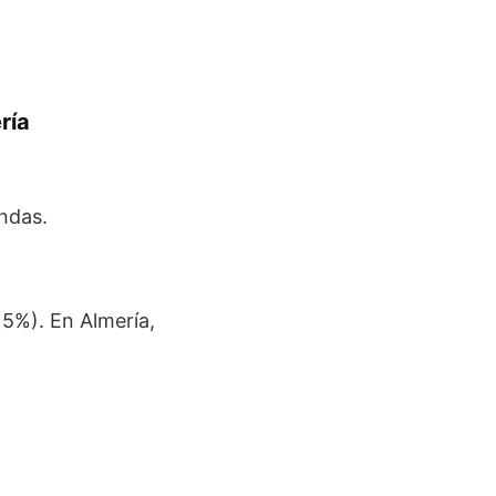
ría
endas.
5%). En Almería,