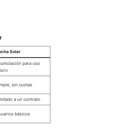
r
cha Solar
umulación para uso
turo
mple, sin cuotas
mitado a un contrato
uarios básicos